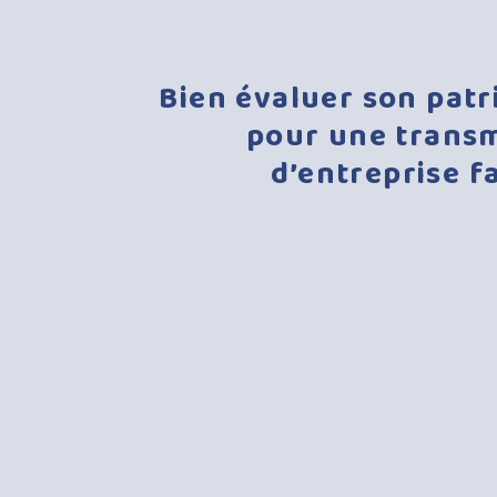
Bien
évaluer
son
patr
pour
une
transm
d’entreprise
f