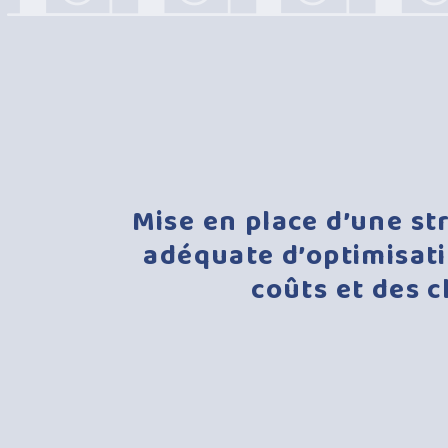
Mise
en
place
d’une
st
adéquate
d’optimisat
coûts
et
des
c