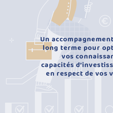
Un
accompagnemen
long
terme
pour
op
vos
connaissa
capacités
d’investi
en
respect
de
vos