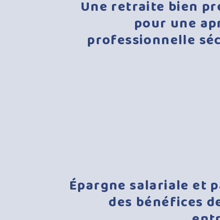
Une
retraite
bien
pr
pour
une
ap
professionnelle
sé
Épargne
salariale
et
p
des
bénéfices
d
ent