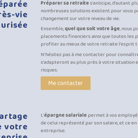
éparée
Préparer sa retraite
s’anticipe, d’autant pl
nombreuses solutions existent pour vous pe
rès-vie
changement sur votre niveau de vie.
curisée
Ensemble,
quel que soit votre âge
, nous p
placements financiers ainsi que toutes les 
profiter au mieux de votre retraite l’esprit t
N’hésitez pas à me contacter pour connaître
s’adapteront au plus près à votre situation e
risques.
Me contacter
artage
L’
épargne salariale
permet à vos employés 
de celui représenté par son salaire, et ce en
e
votre
entreprise.
reprise