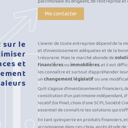
patrimoniale du dirigeant, de l’entreprise et
Me contacter
t
sur
le
L’avenir de toute entreprise dépend de la m
et d’investissement adéquates et de la bonn
timiser
trésorerie. Mais le marché abonde de
solut
nces
et
financières
ou
immobilières
, et il est dif
ssement
les connaître et surtout d’appréhender leur 
un
changement législatif
ou une modifica
valeurs
Qu’il s’agisse d’investissements financiers, d
constitution d’un patrimoine indépendant, d
locatif (loi Pinel, choix d’une SCPI, Société C
essentiel de connaître les solutions qui s’of
En tant qu’experte en produits financiers, e
accompagne dans ces choix, après étude de v