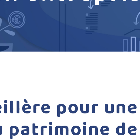
illère
pour
une
u
patrimoine
de